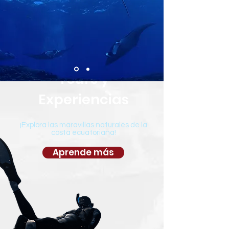
conviértete en instructor.
Aprende más
Tours y
Experiencias
¡Explora las maravillas naturales de la
costa ecuatoriana!
Aprende más