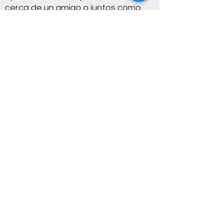
cerca de un amigo o juntos como
grupo mientras flotan con la
corriente.
¡Enlístate ahora!
¡Explora el océano con
nosotros!
Tu próxima aventura está a solo un clic de
distancia.
Ponerse en contacto
Síganos