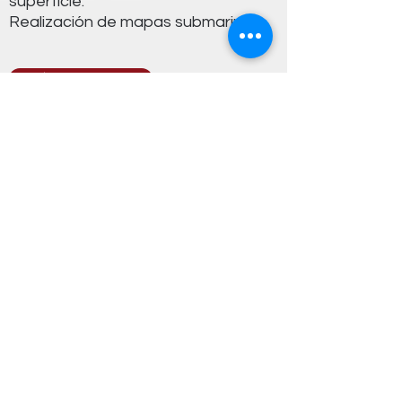
superficie.
Realización de mapas submarinos.
¡Enlístate ahora!
¡Explora el océano con
nosotros!
Tu próxima aventura está a solo un clic de
distancia.
Ponerse en contacto